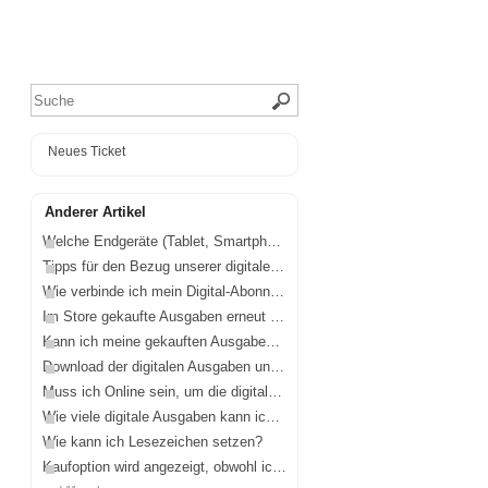
Neues Ticket
Anderer Artikel
Welche Endgeräte (Tablet, Smartphone, PC, MAC) werden unterstützt?
Tipps für den Bezug unserer digitalen Magazin-Ausgaben und Apps.
Wie verbinde ich mein Digital-Abonnement mit der App?
Im Store gekaufte Ausgaben erneut freischalten.
Kann ich meine gekauften Ausgaben auf mehreren Endgeräten nutzen?
Download der digitalen Ausgaben und offline Lesen.
Muss ich Online sein, um die digitalen Ausgaben in der App lesen zu können?
Wie viele digitale Ausgaben kann ich auf meinem Endgerät speichern?
Wie kann ich Lesezeichen setzen?
Kaufoption wird angezeigt, obwohl ich mich erfolgreich angemeldet habe.