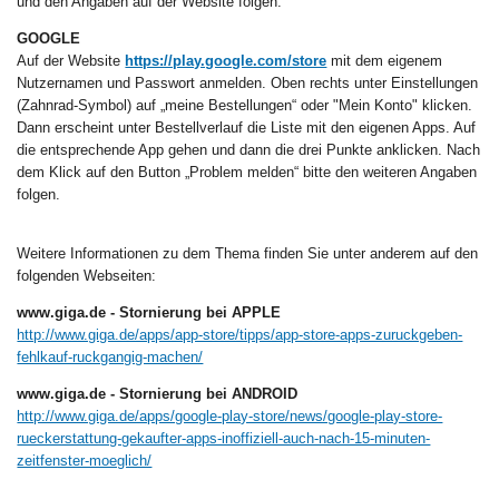
und den Angaben auf der Website folgen.
GOOGLE
Auf der Website
https://play.google.com/store
mit dem eigenem
Nutzernamen und Passwort anmelden. Oben rechts unter Einstellungen
(Zahnrad-Symbol) auf „meine Bestellungen“ oder "Mein Konto" klicken.
Dann erscheint unter Bestellverlauf die Liste mit den eigenen Apps. Auf
die entsprechende App gehen und dann die drei Punkte anklicken. Nach
dem Klick auf den Button „Problem melden“ bitte den weiteren Angaben
folgen.
Weitere Informationen zu dem Thema finden Sie unter anderem auf den
folgenden Webseiten:
www.giga.de - Stornierung bei APPLE
http://www.giga.de/apps/app-store/tipps/app-store-apps-zuruckgeben-
fehlkauf-ruckgangig-machen/
www.giga.de - Stornierung bei ANDROID
http://www.giga.de/apps/google-play-store/news/google-play-store-
rueckerstattung-gekaufter-apps-inoffiziell-auch-nach-15-minuten-
zeitfenster-moeglich/