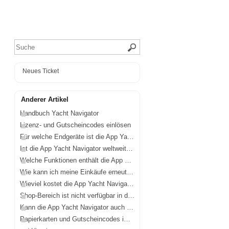
Neues Ticket
Anderer Artikel
Handbuch Yacht Navigator
Lizenz- und Gutscheincodes einlösen
Für welche Endgeräte ist die App Yacht Navigator erhältlich?
Ist die App Yacht Navigator weltweit verfügbar?
Welche Funktionen enthält die App Yacht Navigator?
Wie kann ich meine Einkäufe erneut freischalten?
Wieviel kostet die App Yacht Navigator und wo bekomme ich sie?
Shop-Bereich ist nicht verfügbar in der App
Kann die App Yacht Navigator auch Binnenkarten laden?
Papierkarten und Gutscheincodes im Bundle